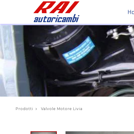
H
Prodotti
Valvole Motore Livia