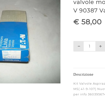
valvole m
V 90387 V
€ 58,00
Descrizione
Kit Valvole Aspir
MS( 41-9-107) Nuo
per info 36039567