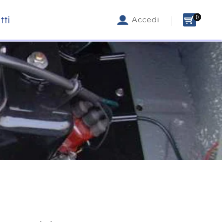
0
tti
Accedi