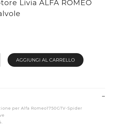
otore Livia ALFA ROMEO
alvole
AGGIUNGI AL CARRELLO
azione per Alfa Romeo1750GTV-Spider
ve
4.