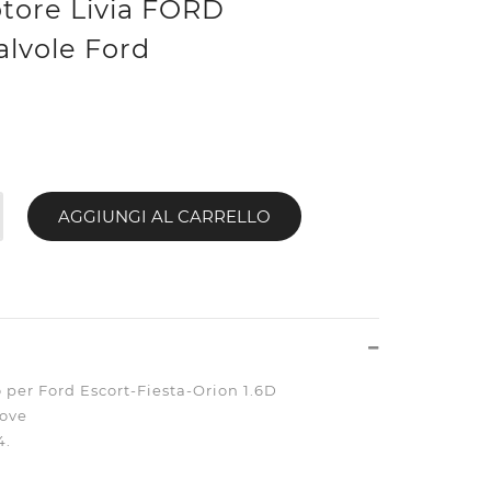
otore Livia FORD
alvole Ford
AGGIUNGI AL CARRELLO
o per Ford Escort-Fiesta-Orion 1.6D
uove
4.