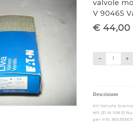
valvole m
V 90465 V
€ 44,00
Descrizione
Kit Valvole Scaric
MS (31-8-108.5) N
per info 36039567